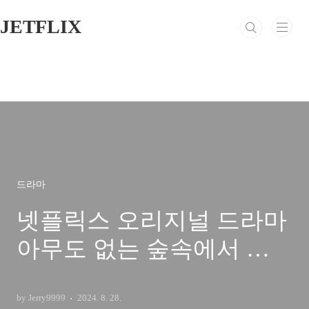
본문 바로가기
JETFLIX
드라마
넷플릭스 오리지널 드라마
아무도 없는 숲속에서 원
작 몇부작 출연진 줄거리
결말 평점
by Jerry9999
2024. 8. 28.