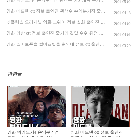
영화 범죄도시4 손익분기점 관객수 해외개봉 쿠키영
2024.05.02
상 OTT 정보 출연진 줄거리 후기 평점
(0)
영화 데드맨 ott 정보 출연진 관객수 손익분기점 줄거
2024.04.18
리 결말 평점 후기
(1)
넷플릭스 오리지널 영화 노웨어 정보 실화 출연진 줄
2024.04.02
거리 결말 후기 및 평점
(2)
영화 라방 ott 정보 출연진 줄거리 결말 수위 평점 및
2024.04.01
후기
(1)
영화 스마트폰을 떨어뜨렸을 뿐인데 정보 ott 출연진
2024.03.29
줄거리 결말 후기 평점 원작과의 차이
(2)
관련글
영화 범죄도시4 손익분기점
영화 데드맨 ott 정보 출연진