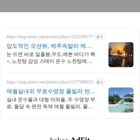
https://map.naver.com/p/entry/place/1352349577
광고
압도적인 오션뷰, 제주속발리 제주
속 발리, 오션뷰끝판왕
눈 뜨면 바로 일출봉,우도,예쁜 바다가 쫙
~, 노천탕 감성 스테이 온수 노천탕에서
별빛과 와인 한 잔, 루프탑에서 즐기는 파
노라마뷰, 침대일출뷰
https://map.naver.com/p/entry/place/1377088033
광고
애월실내외 무료수영장 풀빌라 반려
견 동반 이국적 감성숙소
실내 온수풀과 대형 야외풀, 두 수영장 무
료. 돌담 속 완전 독채 애월 풀빌라. 물놀
이용품 완비, 아이도 반려견도 환영. 이국
적 감성에 불멍과 파티까지 즐겨요.