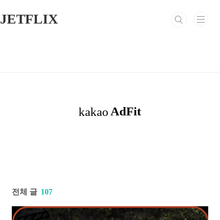
본문 바로가기
JETFLIX
전체 글
107