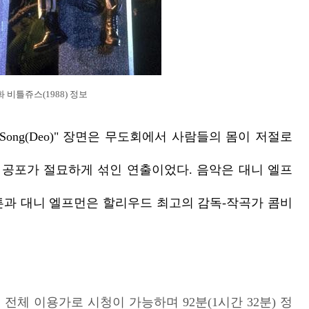
 비틀쥬스(1988) 정보
t Song(Deo)" 장면은 무도회에서 사람들의 몸이 저절로
, 공포가 절묘하게 섞인 연출이었다. 음악은 대니 엘프
튼과 대니 엘프먼은 할리우드 최고의 감독-작곡가 콤비
전체 이용가로 시청이 가능하며 92분(1시간 32분) 정