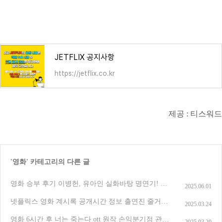
JETFLIX 공지사항
https://jetflix.co.kr
제공 : 티스워드
'
영화
' 카테고리의 다른 글
영화 승부 후기 이병헌, 유아인 실화바탕 명연기! 줄
2025.06.01
거리, 출연진, 실제 비교까지 총정리
(1)
넷플릭스 영화 계시록 공개시간 정보 출연진 줄거리
2025.03.24
결말 후기 평점
(1)
영화 6시간 후 너는 죽는다 ott 원작 손익분기점 관객
2025.03.20