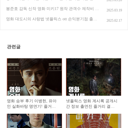
수 정보 등장인물 줄거리 결말 평점 후기
(2)
봉준호 감독 신작 영화 미키17 원작 관객수 제작비 손
2025.03.19
익분기점 쿠키 정보 출연진 줄거리 해외반응 평점
(1)
영화 대도시의 사랑법 넷플릭스 ott 손익분기점 출연
2025.02.17
진 줄거리 결말 평점 후기
(0)
관련글
영화 승부 후기 이병헌, 유아
넷플릭스 영화 계시록 공개시
인 실화바탕 명연기! 줄거리,
간 정보 출연진 줄거리 결말
출연진, 실제 비교까지 총정
후기 평점
리