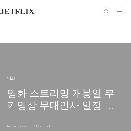
본문 바로가기
JETFLIX
영화
영화 스트리밍 개봉일 쿠
키영상 무대인사 일정 제
작비 손익분기점 정보 출
연진 줄거리 평점 예고편
by Jerry9999
2025. 3. 21.