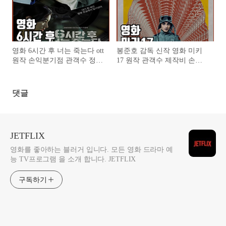
영화 6시간 후 너는 죽는다 ott
봉준호 감독 신작 영화 미키
원작 손익분기점 관객수 정보
17 원작 관객수 제작비 손익
등장인물 줄거리 결말 평점
분기점 쿠키 정보 출연진 줄
후기
거리 해외반응 평점
댓글
JETFLIX
영화를 좋아하는 블러거 입니다. 모든 영화 드라마 예
능 TV프로그램 을 소개 합니다. JETFLIX
구독하기